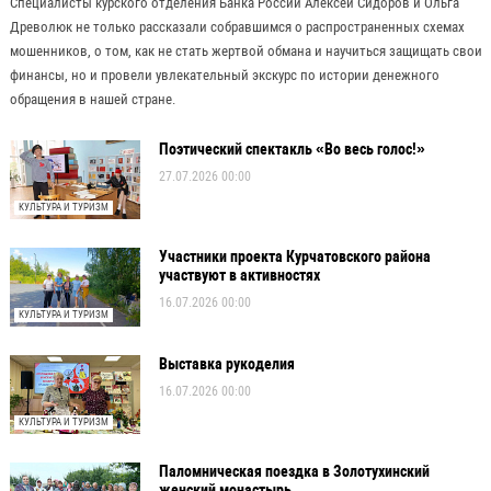
Специалисты курского отделения Банка России Алексей Сидоров и Ольга
Древолюк не только рассказали собравшимся о распространенных схемах
мошенников, о том, как не стать жертвой обмана и научиться защищать свои
финансы, но и провели увлекательный экскурс по истории денежного
обращения в нашей стране.
Поэтический спектакль «Во весь голос!»
27.07.2026 00:00
КУЛЬТУРА И ТУРИЗМ
Участники проекта Курчатовского района
участвуют в активностях
16.07.2026 00:00
КУЛЬТУРА И ТУРИЗМ
Выставка рукоделия
16.07.2026 00:00
КУЛЬТУРА И ТУРИЗМ
Паломническая поездка в Золотухинский
женский монастырь