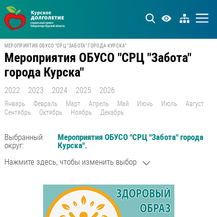
МЕРОПРИЯТИЯ ОБУСО "СРЦ "ЗАБОТА" ГОРОДА КУРСКА"
Мероприятия ОБУСО "СРЦ "Забота"
города Курска"
2022
2023
2024
2025
2026
Январь
Февраль
Март
Апрель
Май
Июнь
Июль
Август
Сентябрь
Октябрь
Ноябрь
Декабрь
Выбранный
Мероприятия ОБУСО "СРЦ "Забота" города
округ:
Курска".
Нажмите здесь, чтобы изменить выбор