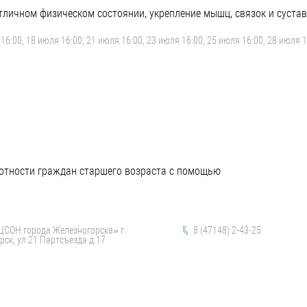
личном физическом состоянии, укрепление мышц, связок и сустав
16:00, 18 июля 16:00, 21 июля 16:00, 23 июля 16:00, 25 июля 16:00, 28 июля 1
мотности граждан старшего возраста с помощью
СОН города Железногорска» г.
8 (47148) 2-43-25
ск, ул.21 Партсъезда д.17