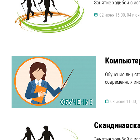
Занятие ходьбой с ис
02 июня 16:00, 04 июня
Компьютер
Обучение лиц с
современных ин
03 июня 11:00, 
Скандинавска
Занятие ходьбой с ис