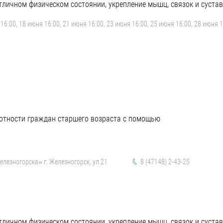
личном физическом состоянии, укрепление мышц, связок и сустав
16:00, 18 июня 16:00, 21 июня 16:00, 23 июня 16:00, 25 июня 16:00, 28 июня 1
мотности граждан старшего возраста с помощью
езногорска» г. Железногорск, ул.21
8 (47148) 2-43-25
личном физическом состоянии, укрепление мышц, связок и сустав