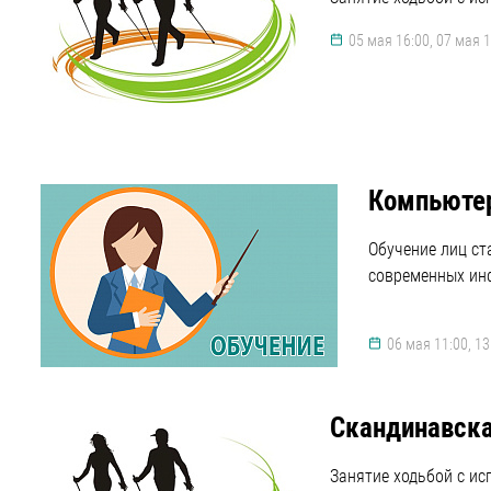
05 мая 16:00, 07 мая 1
Компьютер
Обучение лиц с
современных ин
06 мая 11:00, 13
Скандинавска
Занятие ходьбой с ис