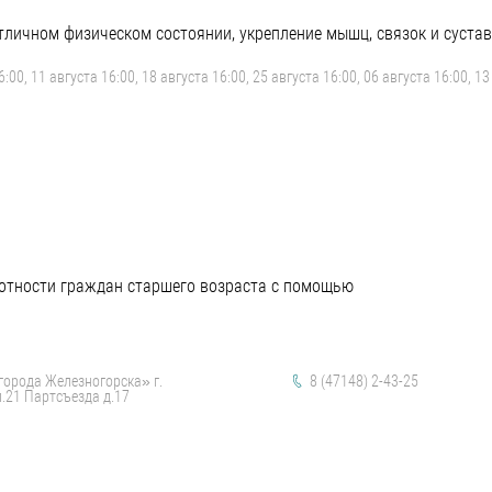
личном физическом состоянии, укрепление мышц, связок и сустав
6:00, 11 августа 16:00, 18 августа 16:00, 25 августа 16:00, 06 августа 16:00, 13
мотности граждан старшего возраста с помощью
орода Железногорска» г.
8 (47148) 2-43-25
л.21 Партсъезда д.17