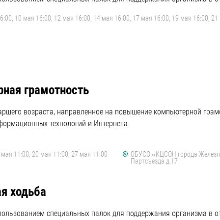
6:00, 10 мая 16:00, 12 мая 16:00, 14 мая 16:00, 17 мая 16:00, 19 мая 16:00, 21
ная грамотность
таршего возраста, направленное на повышение компьютерной гра
формационных технологий и Интернета
 мая 11:00, 20 мая 11:00, 27 мая 11:00
ОБУСО «КЦСОН города Железног
Партсъезда д.17
я ходьба
пользованием специальных палок для поддержания организма в от