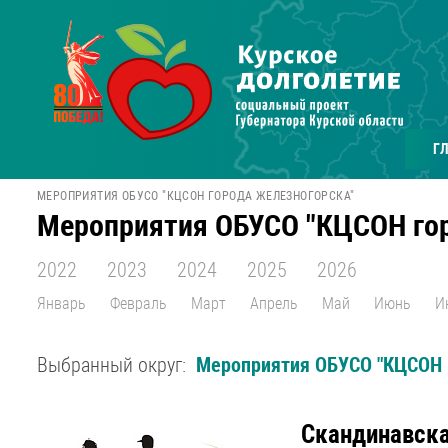
Г
МЕРОПРИЯТИЯ ОБУСО "КЦСОН ГОРОДА ЖЕЛЕЗНОГОРСКА"
Мероприятия ОБУСО "КЦСОН го
2022
2023
2024
2025
2026
Январь
Февраль
Март
Апрель
Май
Июнь
И
Выбранный округ:
Мероприятия ОБУСО "КЦСОН 
Скандинавска