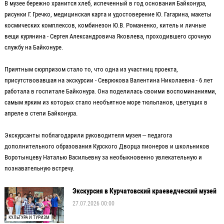
В музее бережно хранится хлеб, испеченный в год основания Байконура,
рисунки Г. Гречко, медицинская карта и удостоверение Ю. Гагарина, макеты
космических комплексов, комбинезон Ю.В. Романенко, китель и личные
вещи курянина - Сергея Александровича Яковлева, проходившего срочную
службу на Байконуре.
Приятным сюрпризом стало то, что одна из участниц проекта,
присутствовавшая на экскурсии - Севрюкова Валентина Николаевна - 6 лет
работала в госпитале Байконура. Она поделилась своими воспоминаниями,
самым ярким из которых стало необъятное море тюльпанов, цветущих в
апреле в степи Байконура.
Экскурсанты поблагодарили руководителя музея – педагога
дополнительного образования Курского Дворца пионеров и школьников
Воротынцеву Наталью Васильевну за необыкновенно увлекательную и
познавательную встречу.
Экскурсия в Курчатовский краеведческий музей
27.07.2026 00:00
КУЛЬТУРА И ТУРИЗМ