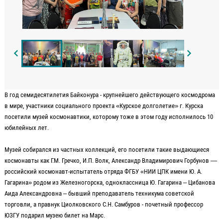
В год семидесятилетия Байконура - крупнейшего действующего космодрома
в мире, участники социального проекта «Курское долголетие» г. Курска
посетили музей космонавтики, которому тоже в этом году исполнилось 10
юбилейных лет.
Музей собирался из частных коллекций, его посетили такие выдающиеся
космонавты как Г.М. Гречко, И.П. Волк, Александр Владимирович Горбунов —
российский космонавт-испытатель отряда ФГБУ «НИИ ЦПК имени Ю. А.
Гагарина» родом из Железногорска, одноклассница Ю. Гагарина – Цибанова
Аида Александровна – бывший преподаватель техникума советской
торговли, а правнук Циолковского С.Н. Самбуров - почетный профессор
ЮЗГУ подарил музею билет на Марс.