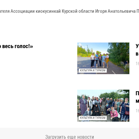
ателя Ассоциации киокусинкай Курской области Игоря Анатольевича 
 весь голос!»
У
в
1
КУЛЬТУРА И ТУРИЗМ
П
м
1
КУЛЬТУРА И ТУРИЗМ
Загрузить еще новости