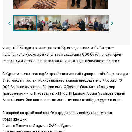
2 марта 2023 года в рамках проекта "Курское долголетие" и "Старшее
поколение" в Курском региональном отделении ООО Союз пенсионеров
России им И Ф Жукова стартовала XI Спартакиада пенсионеров России.
В Курском шахматном клубе прошёл шахматный турнир в зачёт Спартакиады.
Участников и гостей турнира приветствовали председатель Курского РО
ООО Союз пенсионеров России им И Ф Жукова Сальников Владимир
Григорьевич и и. о. Руководителя РИК ВПП Единая Россия Муравьёв Сергей
Анатольевич. Они пожелали шахматистам воли к победе и удачи в игре.
В упорной напряжённой борьбе определились победители турнира:
Среди женщин
1 место Пахомова Людмила ЖАО г. Курска