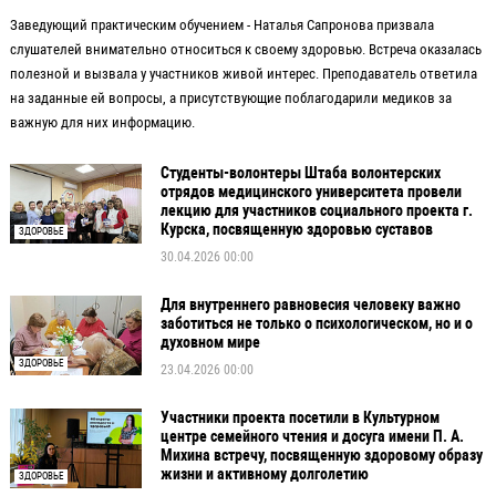
Заведующий практическим обучением - Наталья Сапронова призвала
слушателей внимательно относиться к своему здоровью. Встреча оказалась
полезной и вызвала у участников живой интерес. Преподаватель ответила
на заданные ей вопросы, а присутствующие поблагодарили медиков за
важную для них информацию.
Студенты-волонтеры Штаба волонтерских
отрядов медицинского университета провели
лекцию для участников социального проекта г.
Курска, посвященную здоровью суставов
ЗДОРОВЬЕ
30.04.2026 00:00
Для внутреннего равновесия человеку важно
заботиться не только о психологическом, но и о
духовном мире
ЗДОРОВЬЕ
23.04.2026 00:00
Участники проекта посетили в Культурном
центре семейного чтения и досуга имени П. А.
Михина встречу, посвященную здоровому образу
жизни и активному долголетию
ЗДОРОВЬЕ