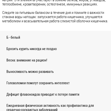
натрий. Эти элементы участвуют в обмене белков, жиров, углеводов,
теплообмене, кроветворении, остеогенезе, иммунных реакциях.
Следите за питьевым балансом в течение дня и помните о важности
стакана воды натощак: запускается работа кишечника, улучшается
метаболизм и всасывательная работа слизистой оболочки кишечника.
Б - белый
Бросить курить никогда не поздно
Весна: внимание на рацион!
Выносливость можно развивать
Головоломки помогут сохранить интеллект
Дефицит флавоноидов приводит к потере памяти
Ежедневная физическая активность как профилактика для
сердечно-сосудистых заболеваний