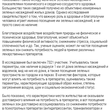
показателями психического и сердечно-сосудистого здоровья.
Большинство таких сведений получено из объективно измеренных
зеленых насаждений жилых домов. Однако исследования
свидетельствуют о том, что важную роль в здоровье и благополучии
человека играет именно посещение им зеленых насаждений, а не
просто само их наличие.
Благотворное воздействие воздействия природы на физическое и
психическое здоровье, благополучие, может объясняться
повышением физической активности, снижением стресса, социальной
сплоченностью и др. Так, ученые оценили, может ли частое посещение
зеленых зон снижать потребность людей в приеме различных
лекарственных препаратов.
В исследование был включен 7321 участник. Учитывались такие
параметры, как наличие в радиусе 1 км от дома зеленых насаждений и
водоемов, вид на них из дома, а также посещение зеленых
пространств за городом и в парках. В качестве факторов, которые
могут влиять на потребность в препаратах, оценивались также
параметры, характеризующие здоровый образ жизни, степень
загрязнения воздуха, шум и социально-экономический статус.
Было показано, что характеристики места жительства не оказывали
достоверного влияния на потребность в препаратах, а вот посещение
зеленых зон достоверно ассоциировалось со снижением потребности
в психотропных препаратах (антидепрессантах, транквилизаторах и