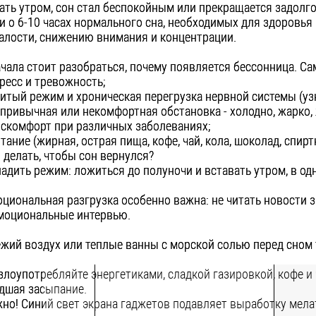
ать утром, сон стал беспокойным или прекращается задолго 
и о 6-10 часах нормального сна, необходимых для здоровья
алости, снижению внимания и концентрации.
чала стоит разобраться, почему появляется бессонница. С
тресс и тревожность;
битый режим и хроническая перегрузка нервной системы (узн
епривычная или некомфортная обстановка - холодно, жарко, 
искомфорт при различных заболеваниях;
итание (жирная, острая пища, кофе, чай, кола, шоколад, спир
 делать, чтобы сон вернулся?
адить режим: ложиться до полуночи и вставать утром, в од
циональная разгрузка особенно важна: не читать новости 
моциональные интервью.
жий воздух или теплые ванны с морской солью перед сном 
злоупотребляйте энергетиками, сладкой газировкой, кофе и 
дшая засыпание.
но! Синий свет экрана гаджетов подавляет выработку мела