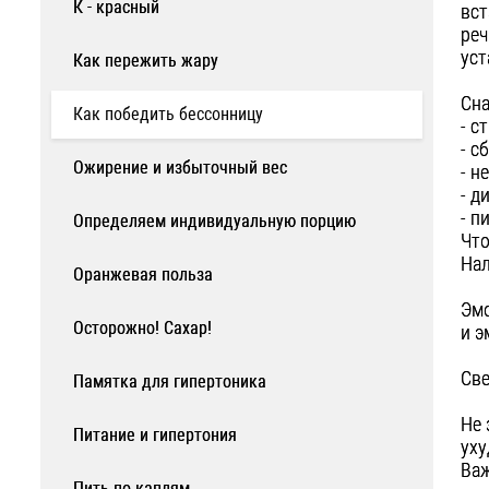
К - красный
вст
реч
уст
Как пережить жару
Сна
Как победить бессонницу
- с
- с
Ожирение и избыточный вес
- н
- д
- п
Определяем индивидуальную порцию
Что
Нал
Оранжевая польза
Эмо
Осторожно! Сахар!
и э
Све
Памятка для гипертоника
Не 
Питание и гипертония
уху
Важ
Пить по каплям