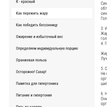
К - красный
Син
обт
син
Как пережить жару
Гол
Как победить бессонницу
3. 
Жар
Ожирение и избыточный вес
гол
4. 
Определяем индивидуальную порцию
Жир
Луч
Оранжевая польза
5. 
Осторожно! Сахар!
Не 
орг
шип
Памятка для гипертоника
6. 
Питание и гипертония
Они
орг
Пить по каплям