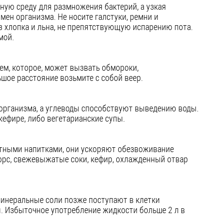
ную среду для размножения бактерий, а узкая
ен организма. Не носите галстуки, ремни и
з хлопка и льна, не препятствующую испарению пота.
мой.
м, которое, может вызвать обмороки,
шое расстояние возьмите с собой веер.
организма, а углеводы способствуют выведению воды.
кефире, либо вегетарианские супы.
ртными напитками, они ускоряют обезвоживание
орс, свежевыжатые соки, кефир, охлажденный отвар
минеральные соли позже поступают в клетки
. Избыточное употребление жидкости больше 2 л в