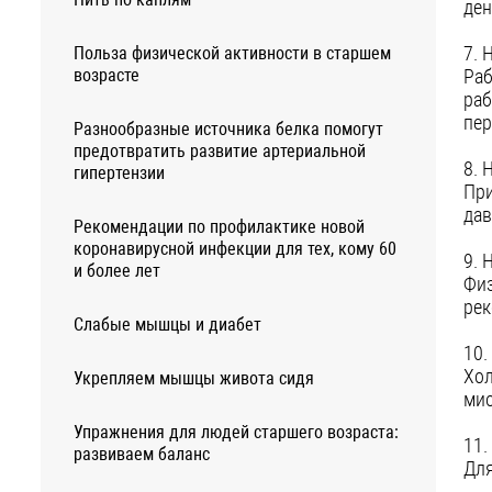
ден
7. 
Польза физической активности в старшем
возрасте
Раб
раб
пе
Разнообразные источника белка помогут
предотвратить развитие артериальной
8. 
гипертензии
При
дав
Рекомендации по профилактике новой
коронавирусной инфекции для тех, кому 60
9. 
и более лет
Физ
рек
Слабые мышцы и диабет
10.
Хол
Укрепляем мышцы живота сидя
мио
Упражнения для людей старшего возраста:
11.
развиваем баланс
Для