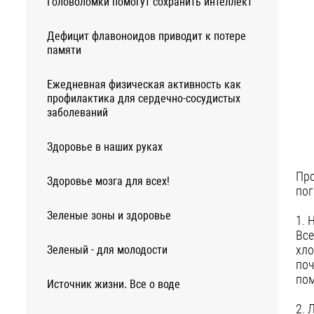
Головоломки помогут сохранить интеллект
Дефицит флавоноидов приводит к потере
памяти
Ежедневная физическая активность как
профилактика для сердечно-сосудистых
заболеваний
Здоровье в наших руках
Про
Здоровье мозга для всех!
пог
Зеленые зоны и здоровье
1. 
Все
хло
Зеленый - для молодости
поч
пом
Источник жизни. Все о воде
2. 