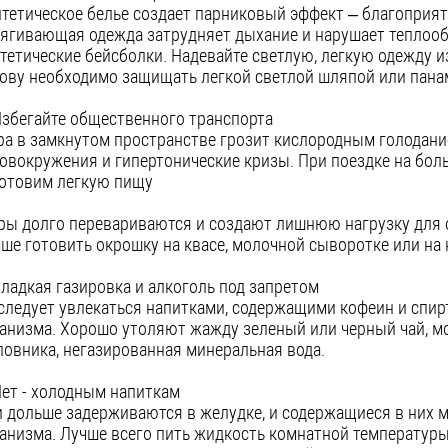
тетическое белье создает парниковый эффект – благоприят
ягивающая одежда затрудняет дыхание и нарушает теплообм
тетические бейсболки. Надевайте светлую, легкую одежду и
ову необходимо защищать легкой светлой шляпой или пана
Избегайте общественного транспорта
а в замкнутом пространстве грозит кислородным голодание
овокружения и гипертонические кризы. При поездке на боль
Готовим легкую пищу
ы долго перевариваются и создают лишнюю нагрузку для 
ше готовить окрошку на квасе, молочной сыворотке или на 
Сладкая газировка и алкоголь под запретом
следует увлекаться напитками, содержащими кофеин и спи
анизма. Хорошо утоляют жажду зеленый или черный чай, м
овника, негазированная минеральная вода.
Нет - холодным напиткам
 дольше задерживаются в желудке, и содержащиеся в них 
анизма. Лучше всего пить жидкость комнатной температуры